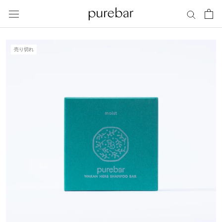
ス
キ
ッ
プ
売り切れ
し
て
コ
ン
テ
ン
ツ
に
移
動
す
る